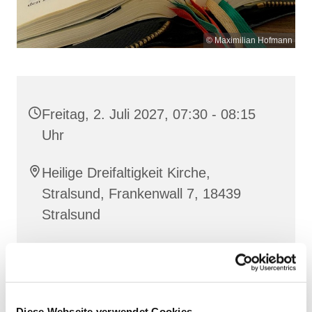
© Maximilian Hofmann
Freitag, 2. Juli 2027, 07:30 - 08:15
Uhr
Heilige Dreifaltigkeit Kirche,
Stralsund, Frankenwall 7, 18439
Stralsund
Gemeinsam beten wir das
Invitatorium
, die
Lesehore
und die
Laudes
. Dazu hören wir das
Diese Webseite verwendet Cookies