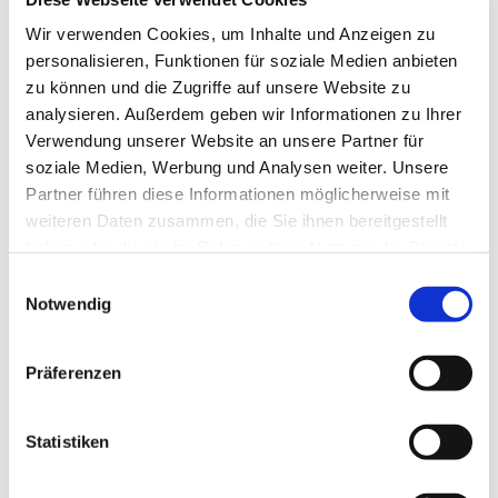
Tagesevangelium und verbleiben in 15 Minuten
Wir verwenden Cookies, um Inhalte und Anzeigen zu
stiller Meditation.
personalisieren, Funktionen für soziale Medien anbieten
Zum
Mitbeten
empfehlen wir
stundengebet.de
,
zu können und die Zugriffe auf unsere Website zu
das auch als kostenlose
Android
- und
iOS
-App
analysieren. Außerdem geben wir Informationen zu Ihrer
zur Verfügung steht.
Verwendung unserer Website an unsere Partner für
soziale Medien, Werbung und Analysen weiter. Unsere
Partner führen diese Informationen möglicherweise mit
weiteren Daten zusammen, die Sie ihnen bereitgestellt
haben oder die sie im Rahmen Ihrer Nutzung der Dienste
gesammelt haben.
Einwilligungsauswahl
Notwendig
Präferenzen
Statistiken