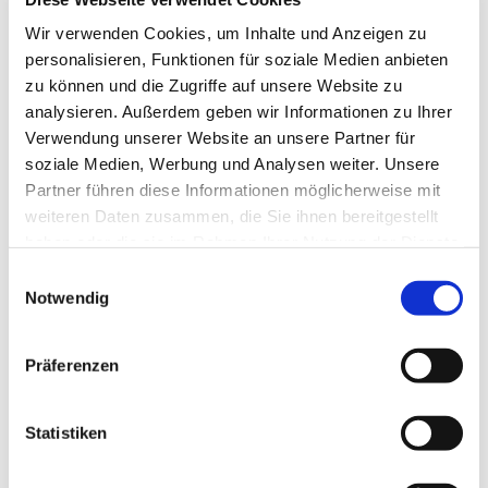
Tagesevangelium und verbleiben in 15 Minuten
Wir verwenden Cookies, um Inhalte und Anzeigen zu
stiller Meditation.
personalisieren, Funktionen für soziale Medien anbieten
Zum
Mitbeten
empfehlen wir
stundengebet.de
,
zu können und die Zugriffe auf unsere Website zu
das auch als kostenlose
Android
- und
iOS
-App
analysieren. Außerdem geben wir Informationen zu Ihrer
zur Verfügung steht.
Verwendung unserer Website an unsere Partner für
soziale Medien, Werbung und Analysen weiter. Unsere
Partner führen diese Informationen möglicherweise mit
weiteren Daten zusammen, die Sie ihnen bereitgestellt
haben oder die sie im Rahmen Ihrer Nutzung der Dienste
gesammelt haben.
Einwilligungsauswahl
Notwendig
Präferenzen
Statistiken