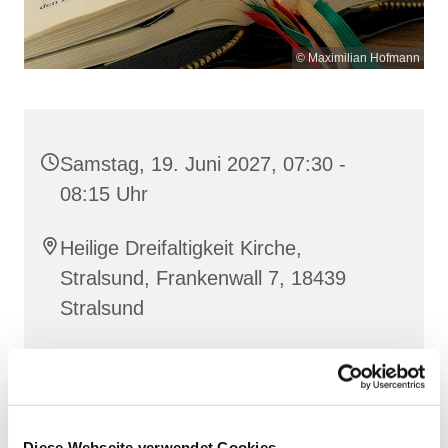
© Maximilian Hofmann
Samstag, 19. Juni 2027, 07:30 -
08:15 Uhr
Heilige Dreifaltigkeit Kirche,
Stralsund, Frankenwall 7, 18439
Stralsund
Gemeinsam beten wir das
Invitatorium
, die
Lesehore
und die
Laudes
. Dazu hören wir das
Diese Webseite verwendet Cookies