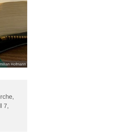
milian Hofmann
irche,
l 7,