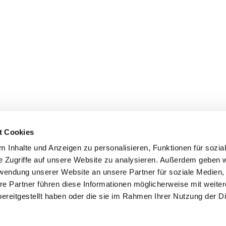
t Cookies
 Inhalte und Anzeigen zu personalisieren, Funktionen für sozia
inde Pfarrei St. Bernhard Stralsund/Rügen/Demmin • Frankens
e Zugriffe auf unsere Website zu analysieren. Außerdem geben w
rwendung unserer Website an unsere Partner für soziale Medien
Hinweisgebersystem
re Partner führen diese Informationen möglicherweise mit weite
ereitgestellt haben oder die sie im Rahmen Ihrer Nutzung der D
Impressum
Datenschutzerklärung
ChurchDesk-Login