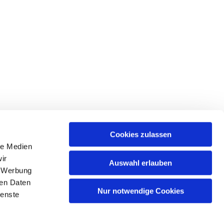
Cookies zulassen
le Medien
tr. 39 • 18439 Stralsund
ir
Auswahl erlauben
, Werbung
ren Daten
Nur notwendige Cookies
ienste