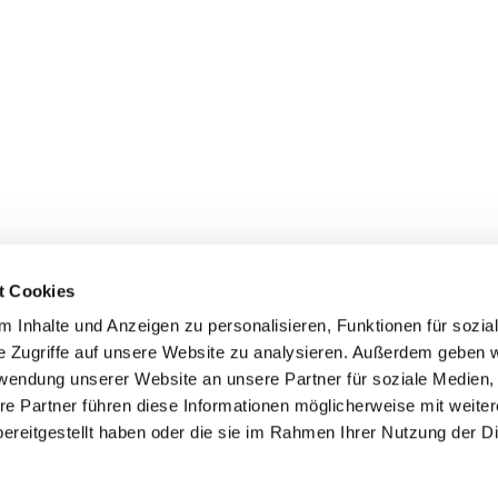
t Cookies
 Inhalte und Anzeigen zu personalisieren, Funktionen für sozia
inde Pfarrei St. Bernhard Stralsund/Rügen/Demmin • Frankens
e Zugriffe auf unsere Website zu analysieren. Außerdem geben w
rwendung unserer Website an unsere Partner für soziale Medien
Hinweisgebersystem
re Partner führen diese Informationen möglicherweise mit weite
ereitgestellt haben oder die sie im Rahmen Ihrer Nutzung der D
Impressum
Datenschutzerklärung
ChurchDesk-Login