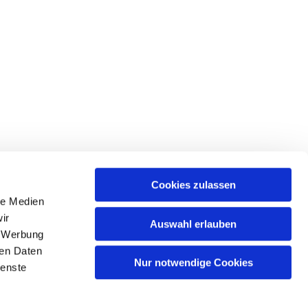
Cookies zulassen
le Medien
tr. 39 • 18439 Stralsund
ir
Auswahl erlauben
, Werbung
ren Daten
Nur notwendige Cookies
ienste