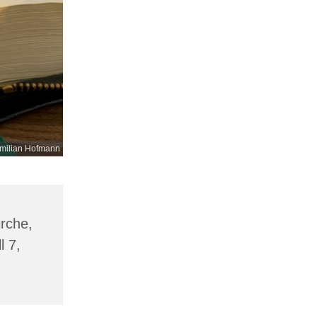
milian Hofmann
irche,
l 7,