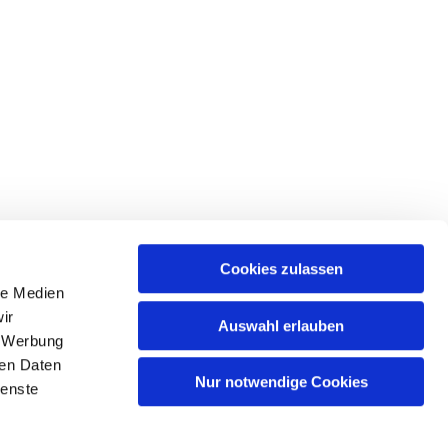
Cookies zulassen
le Medien
tr. 39 • 18439 Stralsund
ir
Auswahl erlauben
, Werbung
ren Daten
Nur notwendige Cookies
ienste