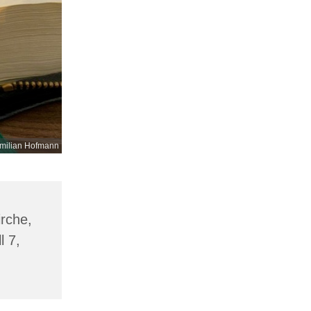
milian Hofmann
irche,
l 7,