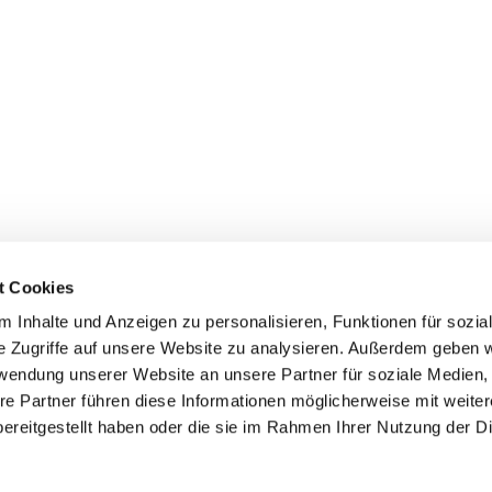
t Cookies
 Inhalte und Anzeigen zu personalisieren, Funktionen für sozia
inde Pfarrei St. Bernhard Stralsund/Rügen/Demmin • Frankens
e Zugriffe auf unsere Website zu analysieren. Außerdem geben w
rwendung unserer Website an unsere Partner für soziale Medien
Hinweisgebersystem
re Partner führen diese Informationen möglicherweise mit weite
ereitgestellt haben oder die sie im Rahmen Ihrer Nutzung der D
Impressum
Datenschutzerklärung
ChurchDesk-Login