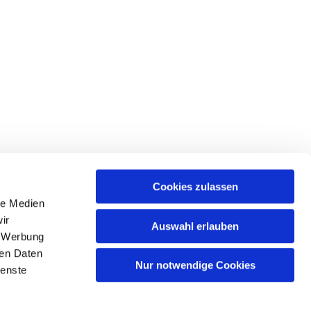
Cookies zulassen
le Medien
tr. 39 • 18439 Stralsund
ir
Auswahl erlauben
, Werbung
ren Daten
Nur notwendige Cookies
ienste