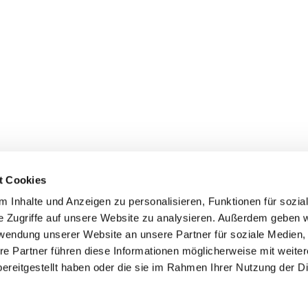
t Cookies
 Inhalte und Anzeigen zu personalisieren, Funktionen für sozia
inde Pfarrei St. Bernhard Stralsund/Rügen/Demmin • Frankens
e Zugriffe auf unsere Website zu analysieren. Außerdem geben w
rwendung unserer Website an unsere Partner für soziale Medien
Hinweisgebersystem
re Partner führen diese Informationen möglicherweise mit weite
ereitgestellt haben oder die sie im Rahmen Ihrer Nutzung der D
Impressum
Datenschutzerklärung
ChurchDesk-Login