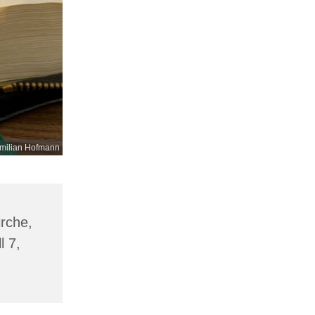
milian Hofmann
irche,
l 7,