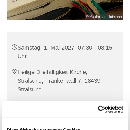
© Maximilian Hofmann
Samstag, 1. Mai 2027, 07:30 - 08:15
Uhr
Heilige Dreifaltigkeit Kirche,
Stralsund, Frankenwall 7, 18439
Stralsund
Gemeinsam beten wir das
Invitatorium
, die
Lesehore
und die
Laudes
. Dazu hören wir das
Diese Webseite verwendet Cookies