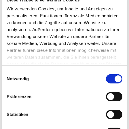
Tagesevangelium und verbleiben in 15 Minuten
Wir verwenden Cookies, um Inhalte und Anzeigen zu
stiller Meditation.
personalisieren, Funktionen für soziale Medien anbieten
Zum
Mitbeten
empfehlen wir
stundengebet.de
,
zu können und die Zugriffe auf unsere Website zu
das auch als kostenlose
Android
- und
iOS
-App
analysieren. Außerdem geben wir Informationen zu Ihrer
zur Verfügung steht.
Verwendung unserer Website an unsere Partner für
soziale Medien, Werbung und Analysen weiter. Unsere
Partner führen diese Informationen möglicherweise mit
weiteren Daten zusammen, die Sie ihnen bereitgestellt
haben oder die sie im Rahmen Ihrer Nutzung der Dienste
gesammelt haben.
Einwilligungsauswahl
Notwendig
Präferenzen
Statistiken