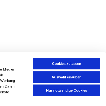
Cookies zulassen
le Medien
tr. 39 • 18439 Stralsund
ir
Auswahl erlauben
, Werbung
ren Daten
Nur notwendige Cookies
ienste