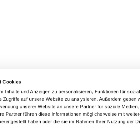
t Cookies
 Inhalte und Anzeigen zu personalisieren, Funktionen für sozia
inde Pfarrei St. Bernhard Stralsund/Rügen/Demmin • Frankens
e Zugriffe auf unsere Website zu analysieren. Außerdem geben w
rwendung unserer Website an unsere Partner für soziale Medien
Hinweisgebersystem
re Partner führen diese Informationen möglicherweise mit weite
ereitgestellt haben oder die sie im Rahmen Ihrer Nutzung der D
Impressum
Datenschutzerklärung
ChurchDesk-Login