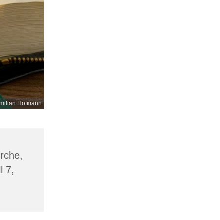
milian Hofmann
irche,
l 7,