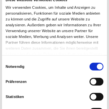
Tagesevangelium und verbleiben in 15 Minuten
Wir verwenden Cookies, um Inhalte und Anzeigen zu
stiller Meditation.
personalisieren, Funktionen für soziale Medien anbieten
Zum
Mitbeten
empfehlen wir
stundengebet.de
,
zu können und die Zugriffe auf unsere Website zu
das auch als kostenlose
Android
- und
iOS
-App
analysieren. Außerdem geben wir Informationen zu Ihrer
zur Verfügung steht.
Verwendung unserer Website an unsere Partner für
soziale Medien, Werbung und Analysen weiter. Unsere
Partner führen diese Informationen möglicherweise mit
weiteren Daten zusammen, die Sie ihnen bereitgestellt
haben oder die sie im Rahmen Ihrer Nutzung der Dienste
gesammelt haben.
Einwilligungsauswahl
Notwendig
Präferenzen
Statistiken