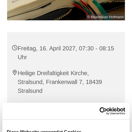
© Maximilian Hofmann
Freitag, 16. April 2027, 07:30 - 08:15
Uhr
Heilige Dreifaltigkeit Kirche,
Stralsund, Frankenwall 7, 18439
Stralsund
Gemeinsam beten wir das
Invitatorium
, die
Lesehore
und die
Laudes
. Dazu hören wir das
Diese Webseite verwendet Cookies