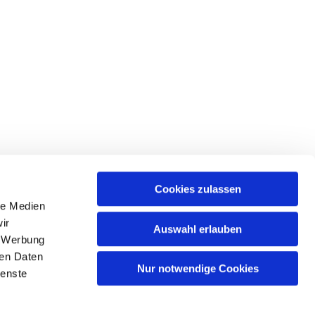
Cookies zulassen
le Medien
tr. 39 • 18439 Stralsund
ir
Auswahl erlauben
, Werbung
ren Daten
Nur notwendige Cookies
ienste