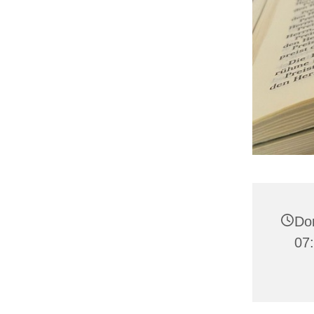
Don
07: