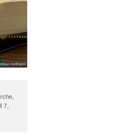
milian Hofmann
irche,
l 7,