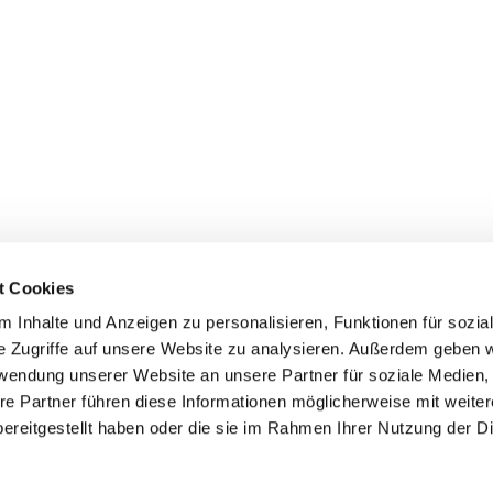
t Cookies
 Inhalte und Anzeigen zu personalisieren, Funktionen für sozia
inde Pfarrei St. Bernhard Stralsund/Rügen/Demmin • Frankens
e Zugriffe auf unsere Website zu analysieren. Außerdem geben w
rwendung unserer Website an unsere Partner für soziale Medien
Hinweisgebersystem
re Partner führen diese Informationen möglicherweise mit weite
ereitgestellt haben oder die sie im Rahmen Ihrer Nutzung der D
Impressum
Datenschutzerklärung
ChurchDesk-Login