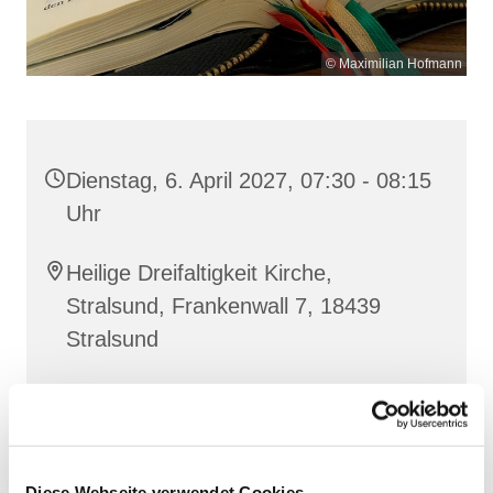
© Maximilian Hofmann
Dienstag, 6. April 2027, 07:30 - 08:15
Uhr
Heilige Dreifaltigkeit Kirche,
Stralsund, Frankenwall 7, 18439
Stralsund
Gemeinsam beten wir das
Invitatorium
, die
Lesehore
und die
Laudes
. Dazu hören wir das
Diese Webseite verwendet Cookies