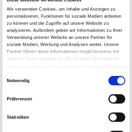
Tagesevangelium und verbleiben in 15 Minuten
Wir verwenden Cookies, um Inhalte und Anzeigen zu
stiller Meditation.
personalisieren, Funktionen für soziale Medien anbieten
Zum
Mitbeten
empfehlen wir
stundengebet.de
,
zu können und die Zugriffe auf unsere Website zu
das auch als kostenlose
Android
- und
iOS
-App
analysieren. Außerdem geben wir Informationen zu Ihrer
zur Verfügung steht.
Verwendung unserer Website an unsere Partner für
soziale Medien, Werbung und Analysen weiter. Unsere
Partner führen diese Informationen möglicherweise mit
weiteren Daten zusammen, die Sie ihnen bereitgestellt
haben oder die sie im Rahmen Ihrer Nutzung der Dienste
gesammelt haben.
Einwilligungsauswahl
Notwendig
Präferenzen
Statistiken