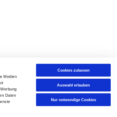
Cookies zulassen
le Medien
tr. 39 • 18439 Stralsund
ir
Auswahl erlauben
, Werbung
ren Daten
Nur notwendige Cookies
ienste