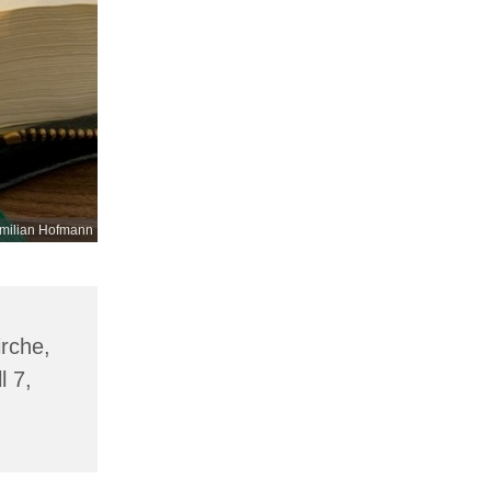
milian Hofmann
irche,
l 7,