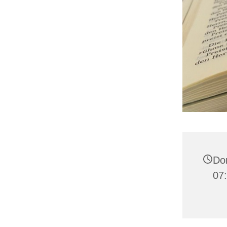
Don
07: