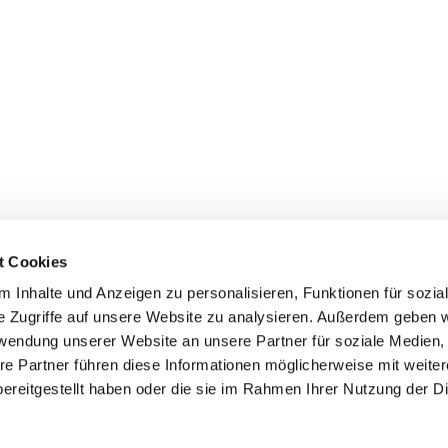
t Cookies
 Inhalte und Anzeigen zu personalisieren, Funktionen für sozia
inde Pfarrei St. Bernhard Stralsund/Rügen/Demmin • Frankens
e Zugriffe auf unsere Website zu analysieren. Außerdem geben w
rwendung unserer Website an unsere Partner für soziale Medien
Hinweisgebersystem
re Partner führen diese Informationen möglicherweise mit weite
ereitgestellt haben oder die sie im Rahmen Ihrer Nutzung der D
Impressum
Datenschutzerklärung
ChurchDesk-Login