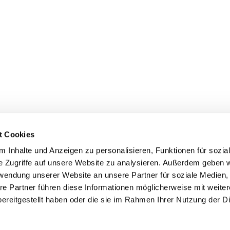
t Cookies
 Inhalte und Anzeigen zu personalisieren, Funktionen für sozia
inde Pfarrei St. Bernhard Stralsund/Rügen/Demmin • Frankens
e Zugriffe auf unsere Website zu analysieren. Außerdem geben w
rwendung unserer Website an unsere Partner für soziale Medien
Hinweisgebersystem
re Partner führen diese Informationen möglicherweise mit weite
ereitgestellt haben oder die sie im Rahmen Ihrer Nutzung der D
Impressum
Datenschutzerklärung
ChurchDesk-Login