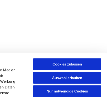
Cookies zulassen
le Medien
tr. 39 • 18439 Stralsund
ir
Auswahl erlauben
, Werbung
ren Daten
Nur notwendige Cookies
ienste