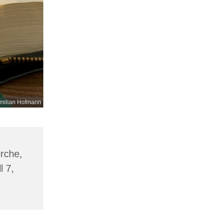
milian Hofmann
irche,
l 7,