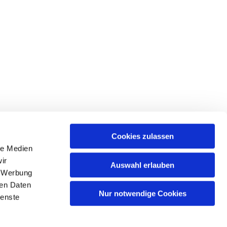
Cookies zulassen
le Medien
tr. 39 • 18439 Stralsund
ir
Auswahl erlauben
, Werbung
ren Daten
Nur notwendige Cookies
ienste