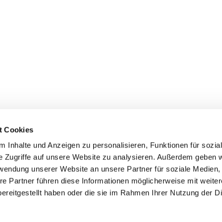
t Cookies
 Inhalte und Anzeigen zu personalisieren, Funktionen für sozia
inde Pfarrei St. Bernhard Stralsund/Rügen/Demmin • Frankens
e Zugriffe auf unsere Website zu analysieren. Außerdem geben w
rwendung unserer Website an unsere Partner für soziale Medien
Hinweisgebersystem
re Partner führen diese Informationen möglicherweise mit weite
ereitgestellt haben oder die sie im Rahmen Ihrer Nutzung der D
Impressum
Datenschutzerklärung
ChurchDesk-Login