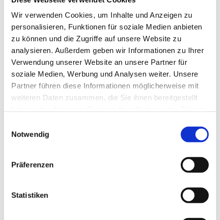
Tagesevangelium und verbleiben in 15 Minuten
Wir verwenden Cookies, um Inhalte und Anzeigen zu
stiller Meditation.
personalisieren, Funktionen für soziale Medien anbieten
Zum
Mitbeten
empfehlen wir
stundengebet.de
,
zu können und die Zugriffe auf unsere Website zu
das auch als kostenlose
Android
- und
iOS
-App
analysieren. Außerdem geben wir Informationen zu Ihrer
zur Verfügung steht.
Verwendung unserer Website an unsere Partner für
soziale Medien, Werbung und Analysen weiter. Unsere
Partner führen diese Informationen möglicherweise mit
weiteren Daten zusammen, die Sie ihnen bereitgestellt
haben oder die sie im Rahmen Ihrer Nutzung der Dienste
gesammelt haben.
Einwilligungsauswahl
Notwendig
Präferenzen
Statistiken