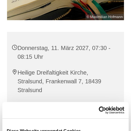
© Maximilian Hofmann
Donnerstag, 11. März 2027, 07:30 -
08:15 Uhr
Heilige Dreifaltigkeit Kirche,
Stralsund, Frankenwall 7, 18439
Stralsund
Gemeinsam beten wir das
Invitatorium
, die
Lesehore
und die
Laudes
. Dazu hören wir das
Diese Webseite verwendet Cookies