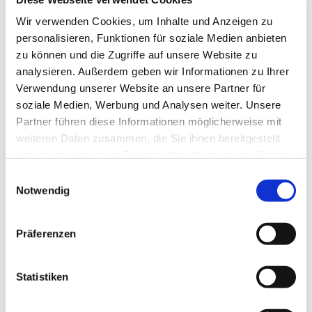
Tagesevangelium und verbleiben in 15 Minuten
Wir verwenden Cookies, um Inhalte und Anzeigen zu
stiller Meditation.
personalisieren, Funktionen für soziale Medien anbieten
Zum
Mitbeten
empfehlen wir
stundengebet.de
,
zu können und die Zugriffe auf unsere Website zu
das auch als kostenlose
Android
- und
iOS
-App
analysieren. Außerdem geben wir Informationen zu Ihrer
zur Verfügung steht.
Verwendung unserer Website an unsere Partner für
soziale Medien, Werbung und Analysen weiter. Unsere
Partner führen diese Informationen möglicherweise mit
weiteren Daten zusammen, die Sie ihnen bereitgestellt
haben oder die sie im Rahmen Ihrer Nutzung der Dienste
gesammelt haben.
Einwilligungsauswahl
Notwendig
Präferenzen
Statistiken