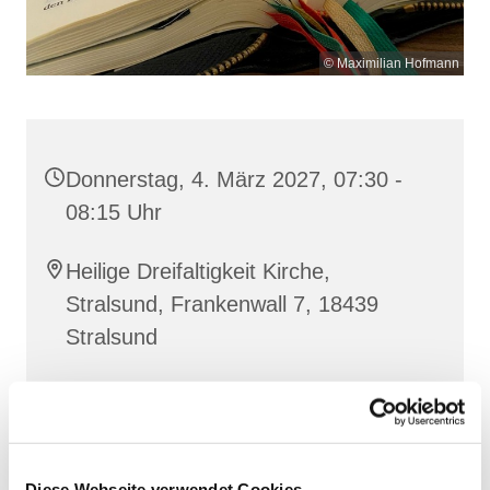
© Maximilian Hofmann
Donnerstag, 4. März 2027, 07:30 -
08:15 Uhr
Heilige Dreifaltigkeit Kirche,
Stralsund, Frankenwall 7, 18439
Stralsund
Gemeinsam beten wir das
Invitatorium
, die
Lesehore
und die
Laudes
. Dazu hören wir das
Diese Webseite verwendet Cookies