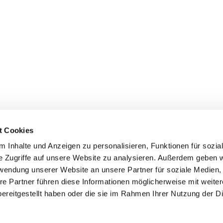
t Cookies
 Inhalte und Anzeigen zu personalisieren, Funktionen für sozia
inde Pfarrei St. Bernhard Stralsund/Rügen/Demmin • Frankens
e Zugriffe auf unsere Website zu analysieren. Außerdem geben w
rwendung unserer Website an unsere Partner für soziale Medien
Hinweisgebersystem
re Partner führen diese Informationen möglicherweise mit weite
ereitgestellt haben oder die sie im Rahmen Ihrer Nutzung der D
Impressum
Datenschutzerklärung
ChurchDesk-Login