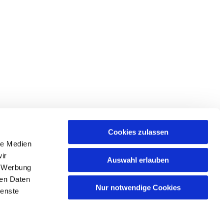
Cookies zulassen
le Medien
tr. 39 • 18439 Stralsund
ir
Auswahl erlauben
, Werbung
ren Daten
Nur notwendige Cookies
ienste