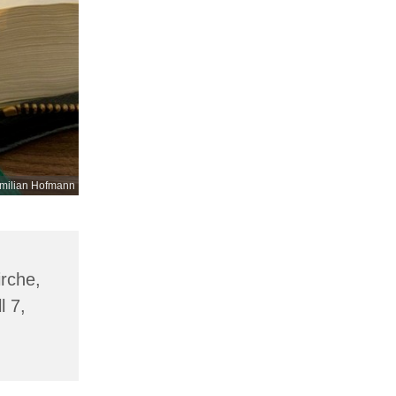
milian Hofmann
irche,
l 7,