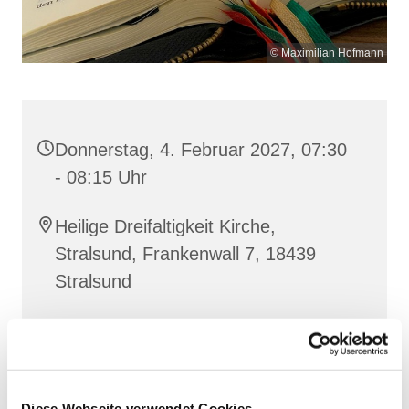
© Maximilian Hofmann
Donnerstag, 4. Februar 2027, 07:30
- 08:15 Uhr
Heilige Dreifaltigkeit Kirche,
Stralsund, Frankenwall 7, 18439
Stralsund
Gemeinsam beten wir das
Invitatorium
, die
Lesehore
und die
Laudes
. Dazu hören wir das
Diese Webseite verwendet Cookies