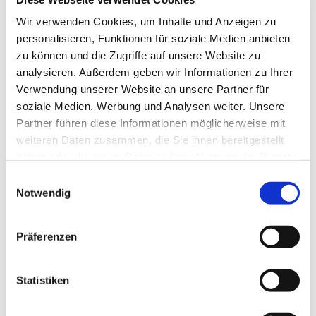
Tagesevangelium und verbleiben in 15 Minuten
Wir verwenden Cookies, um Inhalte und Anzeigen zu
stiller Meditation.
personalisieren, Funktionen für soziale Medien anbieten
Zum
Mitbeten
empfehlen wir
stundengebet.de
,
zu können und die Zugriffe auf unsere Website zu
das auch als kostenlose
Android
- und
iOS
-App
analysieren. Außerdem geben wir Informationen zu Ihrer
zur Verfügung steht.
Verwendung unserer Website an unsere Partner für
soziale Medien, Werbung und Analysen weiter. Unsere
Partner führen diese Informationen möglicherweise mit
weiteren Daten zusammen, die Sie ihnen bereitgestellt
haben oder die sie im Rahmen Ihrer Nutzung der Dienste
gesammelt haben.
Einwilligungsauswahl
Notwendig
Präferenzen
Statistiken