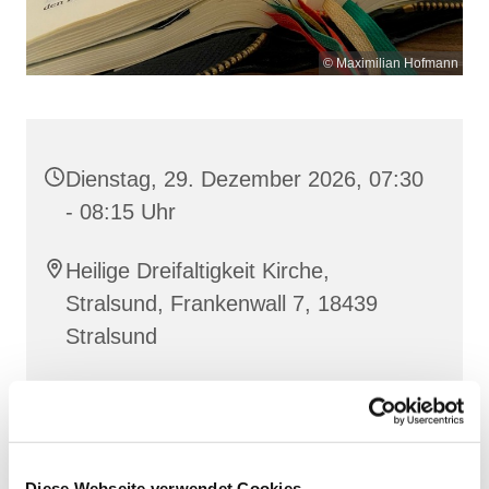
© Maximilian Hofmann
Dienstag, 29. Dezember 2026, 07:30
- 08:15 Uhr
Heilige Dreifaltigkeit Kirche,
Stralsund, Frankenwall 7, 18439
Stralsund
Gemeinsam beten wir das
Invitatorium
, die
Lesehore
und die
Laudes
. Dazu hören wir das
Diese Webseite verwendet Cookies