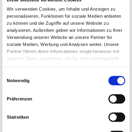
Tagesevangelium und verbleiben in 15 Minuten
Wir verwenden Cookies, um Inhalte und Anzeigen zu
stiller Meditation.
personalisieren, Funktionen für soziale Medien anbieten
Zum
Mitbeten
empfehlen wir
stundengebet.de
,
zu können und die Zugriffe auf unsere Website zu
das auch als kostenlose
Android
- und
iOS
-App
analysieren. Außerdem geben wir Informationen zu Ihrer
zur Verfügung steht.
Verwendung unserer Website an unsere Partner für
soziale Medien, Werbung und Analysen weiter. Unsere
Partner führen diese Informationen möglicherweise mit
weiteren Daten zusammen, die Sie ihnen bereitgestellt
haben oder die sie im Rahmen Ihrer Nutzung der Dienste
gesammelt haben.
Einwilligungsauswahl
Notwendig
Präferenzen
Statistiken