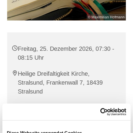
© Maximilian Hofmann
Freitag, 25. Dezember 2026, 07:30 -
08:15 Uhr
Heilige Dreifaltigkeit Kirche,
Stralsund, Frankenwall 7, 18439
Stralsund
Gemeinsam beten wir das
Invitatorium
, die
Lesehore
und die
Laudes
. Dazu hören wir das
Diese Webseite verwendet Cookies