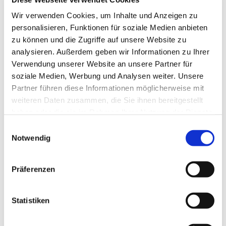
Tagesevangelium und verbleiben in 15 Minuten
Wir verwenden Cookies, um Inhalte und Anzeigen zu
stiller Meditation.
personalisieren, Funktionen für soziale Medien anbieten
Zum
Mitbeten
empfehlen wir
stundengebet.de
,
zu können und die Zugriffe auf unsere Website zu
das auch als kostenlose
Android
- und
iOS
-App
analysieren. Außerdem geben wir Informationen zu Ihrer
zur Verfügung steht.
Verwendung unserer Website an unsere Partner für
soziale Medien, Werbung und Analysen weiter. Unsere
Partner führen diese Informationen möglicherweise mit
weiteren Daten zusammen, die Sie ihnen bereitgestellt
haben oder die sie im Rahmen Ihrer Nutzung der Dienste
gesammelt haben.
Einwilligungsauswahl
Notwendig
Präferenzen
Statistiken