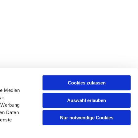
Cookies zulassen
le Medien
tr. 39 • 18439 Stralsund
ir
Auswahl erlauben
, Werbung
ren Daten
Nur notwendige Cookies
ienste