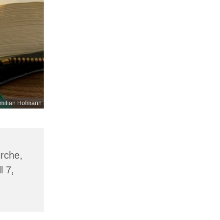
milian Hofmann
irche,
l 7,