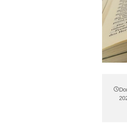
Do
202