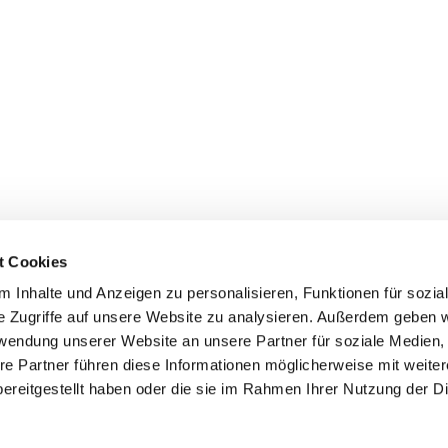
t Cookies
 Inhalte und Anzeigen zu personalisieren, Funktionen für sozia
inde Pfarrei St. Bernhard Stralsund/Rügen/Demmin • Frankens
e Zugriffe auf unsere Website zu analysieren. Außerdem geben w
rwendung unserer Website an unsere Partner für soziale Medien
Hinweisgebersystem
re Partner führen diese Informationen möglicherweise mit weite
ereitgestellt haben oder die sie im Rahmen Ihrer Nutzung der D
Impressum
Datenschutzerklärung
ChurchDesk-Login