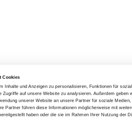
t Cookies
 Inhalte und Anzeigen zu personalisieren, Funktionen für sozia
inde Pfarrei St. Bernhard Stralsund/Rügen/Demmin • Frankens
e Zugriffe auf unsere Website zu analysieren. Außerdem geben w
rwendung unserer Website an unsere Partner für soziale Medien
Hinweisgebersystem
re Partner führen diese Informationen möglicherweise mit weite
ereitgestellt haben oder die sie im Rahmen Ihrer Nutzung der D
Impressum
Datenschutzerklärung
ChurchDesk-Login