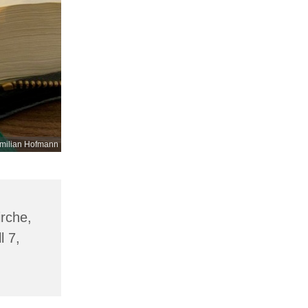
milian Hofmann
irche,
l 7,