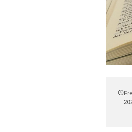
Fr
202