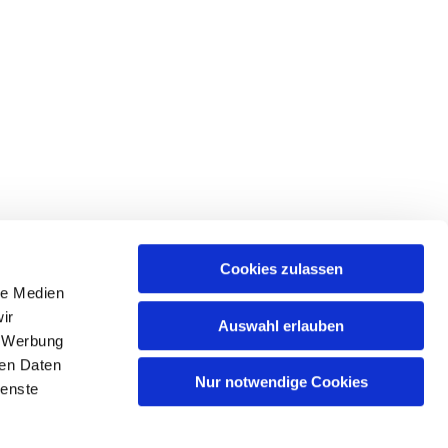
Cookies zulassen
le Medien
tr. 39 • 18439 Stralsund
ir
Auswahl erlauben
, Werbung
ren Daten
Nur notwendige Cookies
ienste