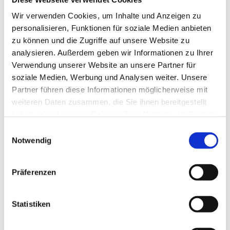
Tagesevangelium und verbleiben in 15 Minuten
Wir verwenden Cookies, um Inhalte und Anzeigen zu
stiller Meditation.
personalisieren, Funktionen für soziale Medien anbieten
Zum
Mitbeten
empfehlen wir
stundengebet.de
,
zu können und die Zugriffe auf unsere Website zu
das auch als kostenlose
Android
- und
iOS
-App
analysieren. Außerdem geben wir Informationen zu Ihrer
zur Verfügung steht.
Verwendung unserer Website an unsere Partner für
soziale Medien, Werbung und Analysen weiter. Unsere
Partner führen diese Informationen möglicherweise mit
weiteren Daten zusammen, die Sie ihnen bereitgestellt
haben oder die sie im Rahmen Ihrer Nutzung der Dienste
gesammelt haben.
Einwilligungsauswahl
Notwendig
Präferenzen
Statistiken