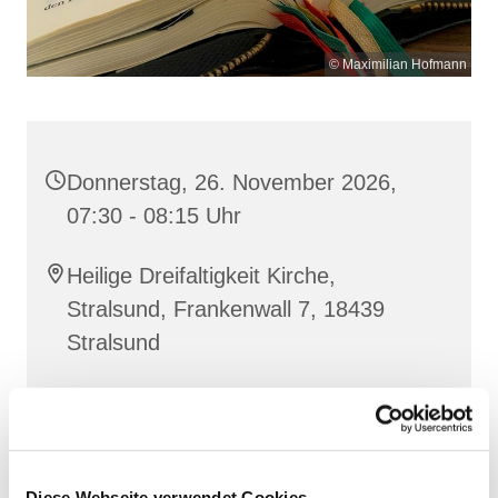
© Maximilian Hofmann
Donnerstag, 26. November 2026,
07:30 - 08:15 Uhr
Heilige Dreifaltigkeit Kirche,
Stralsund, Frankenwall 7, 18439
Stralsund
Gemeinsam beten wir das
Invitatorium
, die
Lesehore
und die
Laudes
. Dazu hören wir das
Diese Webseite verwendet Cookies