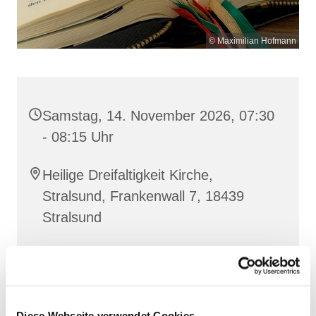
© Maximilian Hofmann
Samstag, 14. November 2026, 07:30
- 08:15 Uhr
Heilige Dreifaltigkeit Kirche,
Stralsund, Frankenwall 7, 18439
Stralsund
Gemeinsam beten wir das
Invitatorium
, die
Lesehore
und die
Laudes
. Dazu hören wir das
Diese Webseite verwendet Cookies