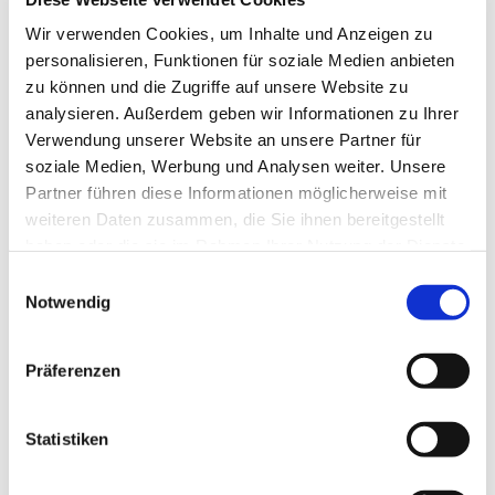
Tagesevangelium und verbleiben in 15 Minuten
Wir verwenden Cookies, um Inhalte und Anzeigen zu
stiller Meditation.
personalisieren, Funktionen für soziale Medien anbieten
Zum
Mitbeten
empfehlen wir
stundengebet.de
,
zu können und die Zugriffe auf unsere Website zu
das auch als kostenlose
Android
- und
iOS
-App
analysieren. Außerdem geben wir Informationen zu Ihrer
zur Verfügung steht.
Verwendung unserer Website an unsere Partner für
soziale Medien, Werbung und Analysen weiter. Unsere
Partner führen diese Informationen möglicherweise mit
weiteren Daten zusammen, die Sie ihnen bereitgestellt
haben oder die sie im Rahmen Ihrer Nutzung der Dienste
gesammelt haben.
Einwilligungsauswahl
Notwendig
Präferenzen
Statistiken