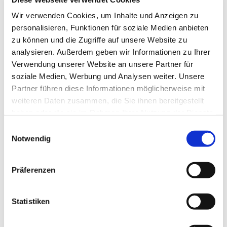
Tagesevangelium und verbleiben in 15 Minuten
Wir verwenden Cookies, um Inhalte und Anzeigen zu
stiller Meditation.
personalisieren, Funktionen für soziale Medien anbieten
Zum
Mitbeten
empfehlen wir
stundengebet.de
,
zu können und die Zugriffe auf unsere Website zu
das auch als kostenlose
Android
- und
iOS
-App
analysieren. Außerdem geben wir Informationen zu Ihrer
zur Verfügung steht.
Verwendung unserer Website an unsere Partner für
soziale Medien, Werbung und Analysen weiter. Unsere
Partner führen diese Informationen möglicherweise mit
weiteren Daten zusammen, die Sie ihnen bereitgestellt
haben oder die sie im Rahmen Ihrer Nutzung der Dienste
gesammelt haben.
Einwilligungsauswahl
Notwendig
Präferenzen
Statistiken