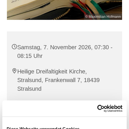
© Maximilian Hofmann
Samstag, 7. November 2026, 07:30 -
08:15 Uhr
Heilige Dreifaltigkeit Kirche,
Stralsund, Frankenwall 7, 18439
Stralsund
Gemeinsam beten wir das
Invitatorium
, die
Lesehore
und die
Laudes
. Dazu hören wir das
Diese Webseite verwendet Cookies