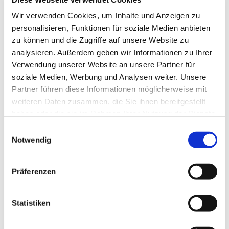
Tagesevangelium und verbleiben in 15 Minuten
Wir verwenden Cookies, um Inhalte und Anzeigen zu
stiller Meditation.
personalisieren, Funktionen für soziale Medien anbieten
Zum
Mitbeten
empfehlen wir
stundengebet.de
,
zu können und die Zugriffe auf unsere Website zu
das auch als kostenlose
Android
- und
iOS
-App
analysieren. Außerdem geben wir Informationen zu Ihrer
zur Verfügung steht.
Verwendung unserer Website an unsere Partner für
soziale Medien, Werbung und Analysen weiter. Unsere
Partner führen diese Informationen möglicherweise mit
weiteren Daten zusammen, die Sie ihnen bereitgestellt
haben oder die sie im Rahmen Ihrer Nutzung der Dienste
gesammelt haben.
Einwilligungsauswahl
Notwendig
Präferenzen
Statistiken