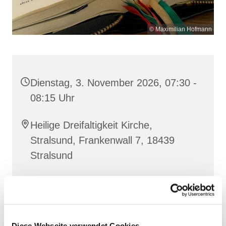
© Maximilian Hofmann
Dienstag, 3. November 2026, 07:30 -
08:15 Uhr
Heilige Dreifaltigkeit Kirche,
Stralsund, Frankenwall 7, 18439
Stralsund
Gemeinsam beten wir das
Invitatorium
, die
Lesehore
und die
Laudes
. Dazu hören wir das
Diese Webseite verwendet Cookies