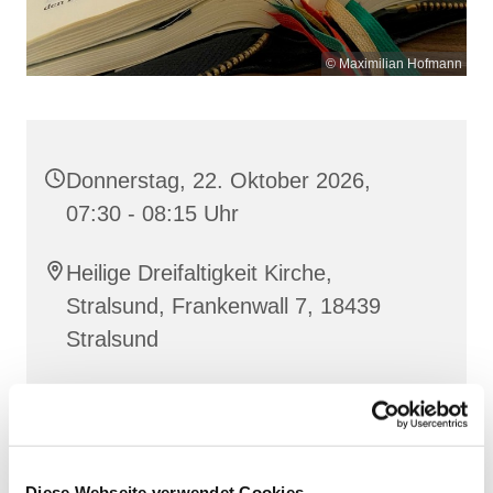
© Maximilian Hofmann
Donnerstag, 22. Oktober 2026,
07:30 - 08:15 Uhr
Heilige Dreifaltigkeit Kirche,
Stralsund, Frankenwall 7, 18439
Stralsund
Gemeinsam beten wir das
Invitatorium
, die
Lesehore
und die
Laudes
. Dazu hören wir das
Diese Webseite verwendet Cookies