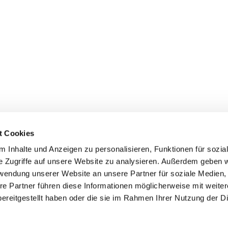
t Cookies
 Inhalte und Anzeigen zu personalisieren, Funktionen für sozia
inde Pfarrei St. Bernhard Stralsund/Rügen/Demmin • Frankens
e Zugriffe auf unsere Website zu analysieren. Außerdem geben w
rwendung unserer Website an unsere Partner für soziale Medien
Hinweisgebersystem
re Partner führen diese Informationen möglicherweise mit weite
ereitgestellt haben oder die sie im Rahmen Ihrer Nutzung der D
Impressum
Datenschutzerklärung
ChurchDesk-Login