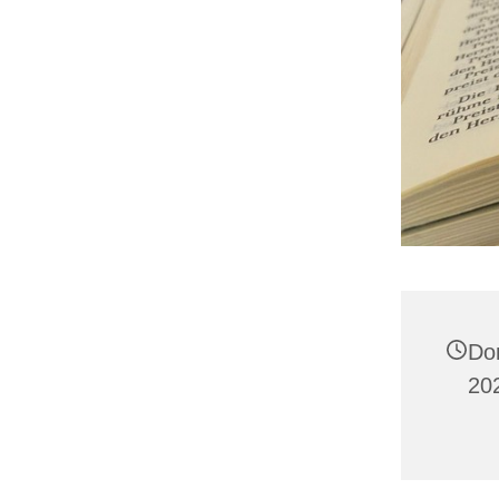
Do
202