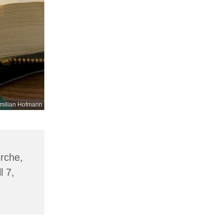
milian Hofmann
irche,
l 7,