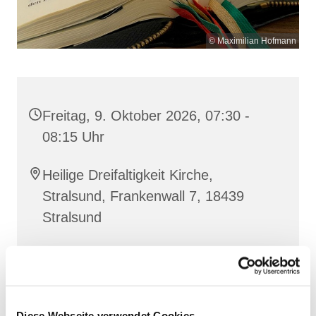
© Maximilian Hofmann
Freitag, 9. Oktober 2026, 07:30 -
08:15 Uhr
Heilige Dreifaltigkeit Kirche,
Stralsund, Frankenwall 7, 18439
Stralsund
Gemeinsam beten wir das
Invitatorium
, die
Lesehore
und die
Laudes
. Dazu hören wir das
Diese Webseite verwendet Cookies