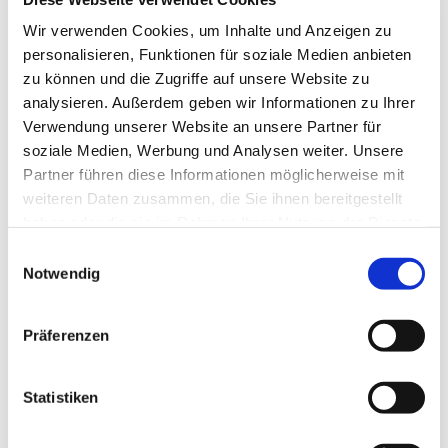
Tagesevangelium und verbleiben in 15 Minuten
Wir verwenden Cookies, um Inhalte und Anzeigen zu
stiller Meditation.
personalisieren, Funktionen für soziale Medien anbieten
Zum
Mitbeten
empfehlen wir
stundengebet.de
,
zu können und die Zugriffe auf unsere Website zu
das auch als kostenlose
Android
- und
iOS
-App
analysieren. Außerdem geben wir Informationen zu Ihrer
zur Verfügung steht.
Verwendung unserer Website an unsere Partner für
soziale Medien, Werbung und Analysen weiter. Unsere
Partner führen diese Informationen möglicherweise mit
weiteren Daten zusammen, die Sie ihnen bereitgestellt
haben oder die sie im Rahmen Ihrer Nutzung der Dienste
gesammelt haben.
Einwilligungsauswahl
Notwendig
Präferenzen
Statistiken