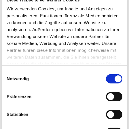
Tagesevangelium und verbleiben in 15 Minuten
Wir verwenden Cookies, um Inhalte und Anzeigen zu
stiller Meditation.
personalisieren, Funktionen für soziale Medien anbieten
Zum
Mitbeten
empfehlen wir
stundengebet.de
,
zu können und die Zugriffe auf unsere Website zu
das auch als kostenlose
Android
- und
iOS
-App
analysieren. Außerdem geben wir Informationen zu Ihrer
zur Verfügung steht.
Verwendung unserer Website an unsere Partner für
soziale Medien, Werbung und Analysen weiter. Unsere
Partner führen diese Informationen möglicherweise mit
weiteren Daten zusammen, die Sie ihnen bereitgestellt
haben oder die sie im Rahmen Ihrer Nutzung der Dienste
gesammelt haben.
Einwilligungsauswahl
Notwendig
Präferenzen
Statistiken