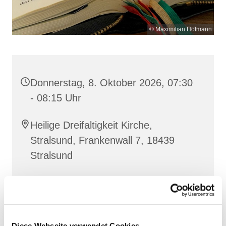
© Maximilian Hofmann
Donnerstag, 8. Oktober 2026, 07:30
- 08:15 Uhr
Heilige Dreifaltigkeit Kirche,
Stralsund, Frankenwall 7, 18439
Stralsund
Gemeinsam beten wir das
Invitatorium
, die
Lesehore
und die
Laudes
. Dazu hören wir das
Diese Webseite verwendet Cookies