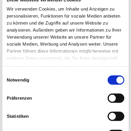
Tagesevangelium und verbleiben in 15 Minuten
Wir verwenden Cookies, um Inhalte und Anzeigen zu
stiller Meditation.
personalisieren, Funktionen für soziale Medien anbieten
Zum
Mitbeten
empfehlen wir
stundengebet.de
,
zu können und die Zugriffe auf unsere Website zu
das auch als kostenlose
Android
- und
iOS
-App
analysieren. Außerdem geben wir Informationen zu Ihrer
zur Verfügung steht.
Verwendung unserer Website an unsere Partner für
soziale Medien, Werbung und Analysen weiter. Unsere
Partner führen diese Informationen möglicherweise mit
weiteren Daten zusammen, die Sie ihnen bereitgestellt
haben oder die sie im Rahmen Ihrer Nutzung der Dienste
gesammelt haben.
Einwilligungsauswahl
Notwendig
Präferenzen
Statistiken