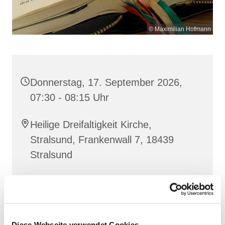
© Maximilian Hofmann
Donnerstag, 17. September 2026,
07:30 - 08:15 Uhr
Heilige Dreifaltigkeit Kirche,
Stralsund, Frankenwall 7, 18439
Stralsund
Gemeinsam beten wir das
Invitatorium
, die
Lesehore
und die
Laudes
. Dazu hören wir das
Diese Webseite verwendet Cookies