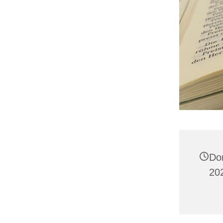
Do
202