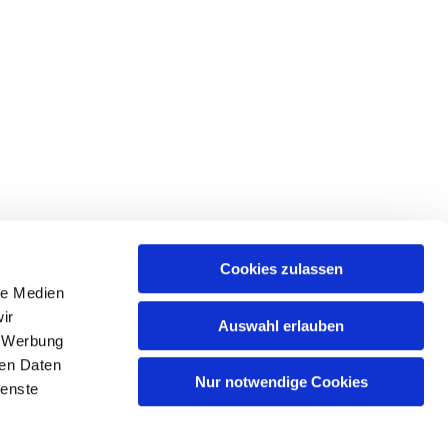
Cookies zulassen
le Medien
tr. 39 • 18439 Stralsund
ir
Auswahl erlauben
, Werbung
ren Daten
Nur notwendige Cookies
ienste