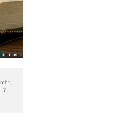
milian Hofmann
irche,
l 7,