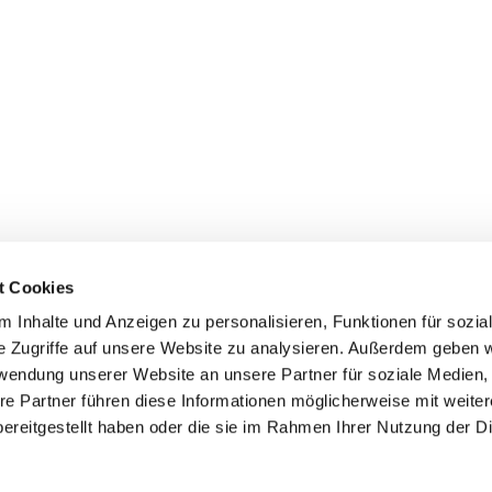
t Cookies
 Inhalte und Anzeigen zu personalisieren, Funktionen für sozia
inde Pfarrei St. Bernhard Stralsund/Rügen/Demmin • Frankens
e Zugriffe auf unsere Website zu analysieren. Außerdem geben w
rwendung unserer Website an unsere Partner für soziale Medien
Hinweisgebersystem
re Partner führen diese Informationen möglicherweise mit weite
ereitgestellt haben oder die sie im Rahmen Ihrer Nutzung der D
Impressum
Datenschutzerklärung
ChurchDesk-Login