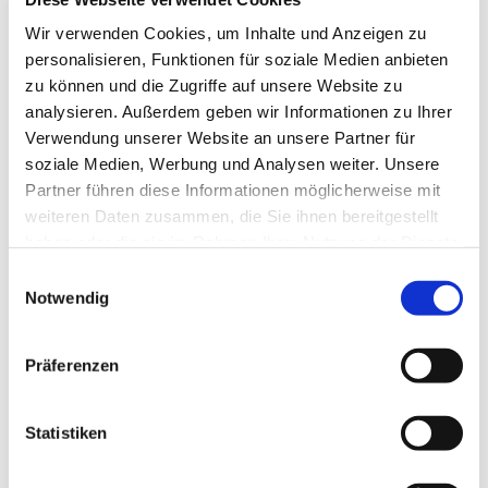
Tagesevangelium und verbleiben in 15 Minuten
Wir verwenden Cookies, um Inhalte und Anzeigen zu
stiller Meditation.
personalisieren, Funktionen für soziale Medien anbieten
Zum
Mitbeten
empfehlen wir
stundengebet.de
,
zu können und die Zugriffe auf unsere Website zu
das auch als kostenlose
Android
- und
iOS
-App
analysieren. Außerdem geben wir Informationen zu Ihrer
zur Verfügung steht.
Verwendung unserer Website an unsere Partner für
soziale Medien, Werbung und Analysen weiter. Unsere
Partner führen diese Informationen möglicherweise mit
weiteren Daten zusammen, die Sie ihnen bereitgestellt
haben oder die sie im Rahmen Ihrer Nutzung der Dienste
gesammelt haben.
Einwilligungsauswahl
Notwendig
Präferenzen
Statistiken