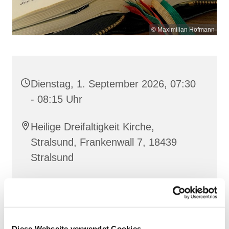
© Maximilian Hofmann
Dienstag, 1. September 2026, 07:30
- 08:15 Uhr
Heilige Dreifaltigkeit Kirche,
Stralsund, Frankenwall 7, 18439
Stralsund
Gemeinsam beten wir das
Invitatorium
, die
Lesehore
und die
Laudes
. Dazu hören wir das
Diese Webseite verwendet Cookies