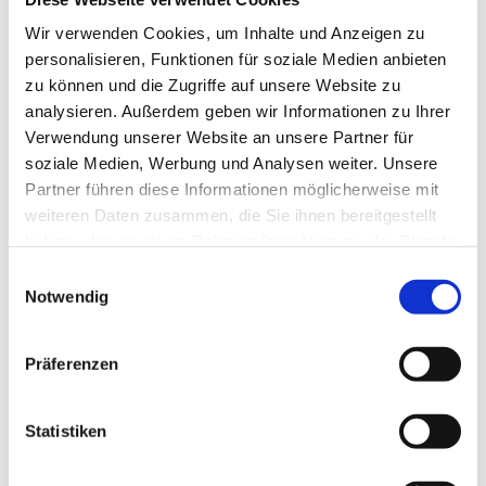
Tagesevangelium und verbleiben in 15 Minuten
Wir verwenden Cookies, um Inhalte und Anzeigen zu
stiller Meditation.
personalisieren, Funktionen für soziale Medien anbieten
Zum
Mitbeten
empfehlen wir
stundengebet.de
,
zu können und die Zugriffe auf unsere Website zu
das auch als kostenlose
Android
- und
iOS
-App
analysieren. Außerdem geben wir Informationen zu Ihrer
zur Verfügung steht.
Verwendung unserer Website an unsere Partner für
soziale Medien, Werbung und Analysen weiter. Unsere
Partner führen diese Informationen möglicherweise mit
weiteren Daten zusammen, die Sie ihnen bereitgestellt
haben oder die sie im Rahmen Ihrer Nutzung der Dienste
gesammelt haben.
Einwilligungsauswahl
Notwendig
Präferenzen
Statistiken