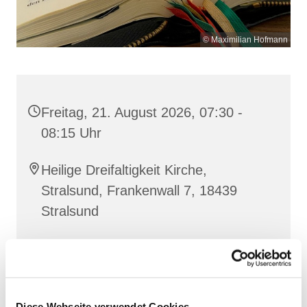
© Maximilian Hofmann
Freitag, 21. August 2026, 07:30 -
08:15 Uhr
Heilige Dreifaltigkeit Kirche,
Stralsund, Frankenwall 7, 18439
Stralsund
Gemeinsam beten wir das
Invitatorium
, die
Lesehore
und die
Laudes
. Dazu hören wir das
Diese Webseite verwendet Cookies