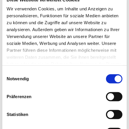
Tagesevangelium und verbleiben in 15 Minuten
Wir verwenden Cookies, um Inhalte und Anzeigen zu
stiller Meditation.
personalisieren, Funktionen für soziale Medien anbieten
Zum
Mitbeten
empfehlen wir
stundengebet.de
,
zu können und die Zugriffe auf unsere Website zu
das auch als kostenlose
Android
- und
iOS
-App
analysieren. Außerdem geben wir Informationen zu Ihrer
zur Verfügung steht.
Verwendung unserer Website an unsere Partner für
soziale Medien, Werbung und Analysen weiter. Unsere
Partner führen diese Informationen möglicherweise mit
weiteren Daten zusammen, die Sie ihnen bereitgestellt
haben oder die sie im Rahmen Ihrer Nutzung der Dienste
gesammelt haben.
Einwilligungsauswahl
Notwendig
Präferenzen
Statistiken