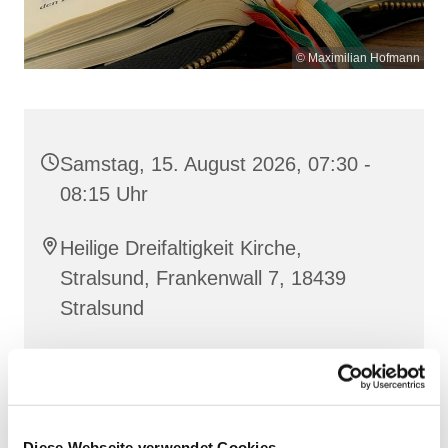
© Maximilian Hofmann
Samstag, 15. August 2026, 07:30 -
08:15 Uhr
Heilige Dreifaltigkeit Kirche,
Stralsund, Frankenwall 7, 18439
Stralsund
Gemeinsam beten wir das
Invitatorium
, die
Lesehore
und die
Laudes
. Dazu hören wir das
Diese Webseite verwendet Cookies