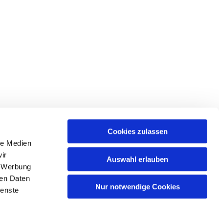
Cookies zulassen
le Medien
tr. 39 • 18439 Stralsund
ir
Auswahl erlauben
, Werbung
ren Daten
Nur notwendige Cookies
ienste