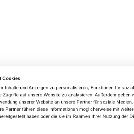
t Cookies
 Inhalte und Anzeigen zu personalisieren, Funktionen für sozia
inde Pfarrei St. Bernhard Stralsund/Rügen/Demmin • Frankens
e Zugriffe auf unsere Website zu analysieren. Außerdem geben w
rwendung unserer Website an unsere Partner für soziale Medien
Hinweisgebersystem
re Partner führen diese Informationen möglicherweise mit weite
ereitgestellt haben oder die sie im Rahmen Ihrer Nutzung der D
Impressum
Datenschutzerklärung
ChurchDesk-Login