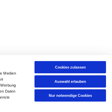
Cookies zulassen
le Medien
tr. 39 • 18439 Stralsund
ir
Auswahl erlauben
, Werbung
ren Daten
Nur notwendige Cookies
ienste