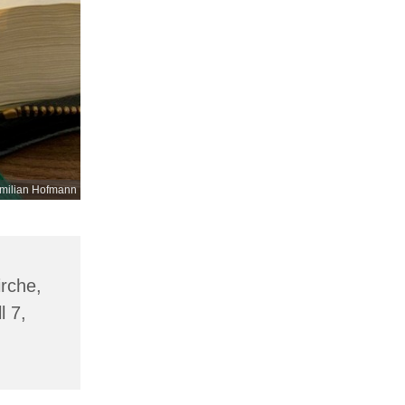
milian Hofmann
irche,
l 7,