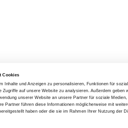
t Cookies
 Inhalte und Anzeigen zu personalisieren, Funktionen für sozia
inde Pfarrei St. Bernhard Stralsund/Rügen/Demmin • Frankens
e Zugriffe auf unsere Website zu analysieren. Außerdem geben w
rwendung unserer Website an unsere Partner für soziale Medien
Hinweisgebersystem
re Partner führen diese Informationen möglicherweise mit weite
ereitgestellt haben oder die sie im Rahmen Ihrer Nutzung der D
Impressum
Datenschutzerklärung
ChurchDesk-Login