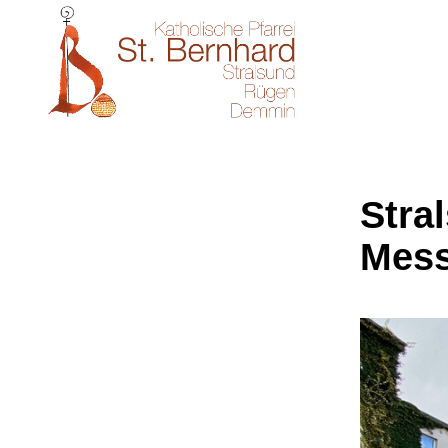
Stral
Mes