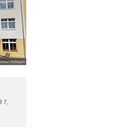
milian Hofmann
l 7,