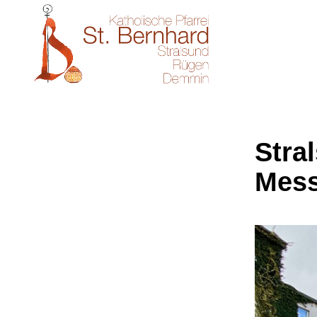
Stral
Mes