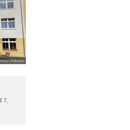
milian Hofmann
l 7,