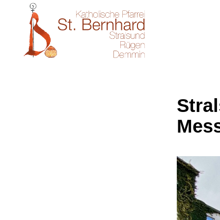
Stral
Mes