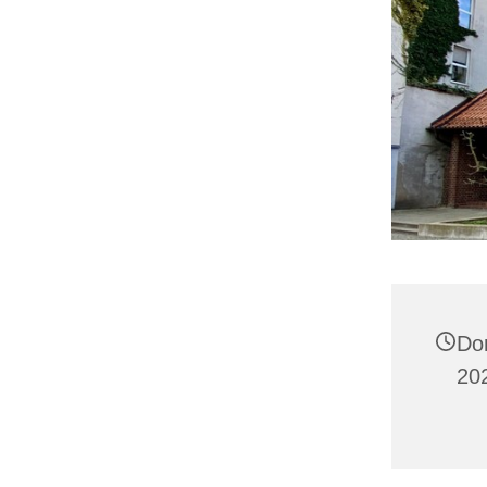
Do
202