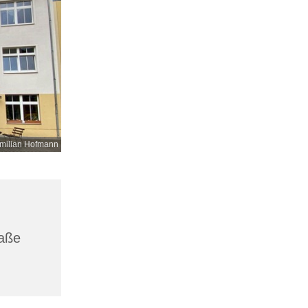
milian Hofmann
raße