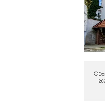
Do
202