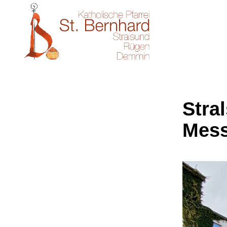
Stral
Mes