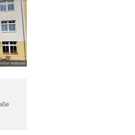
milian Hofmann
raße