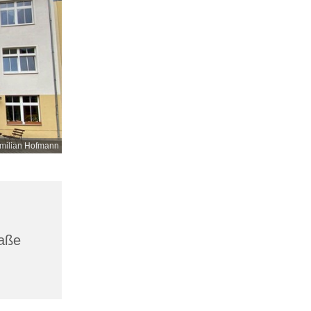
milian Hofmann
raße