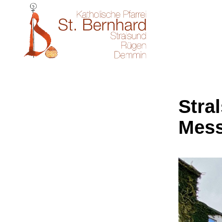
Stral
Mes