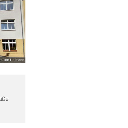
milian Hofmann
raße