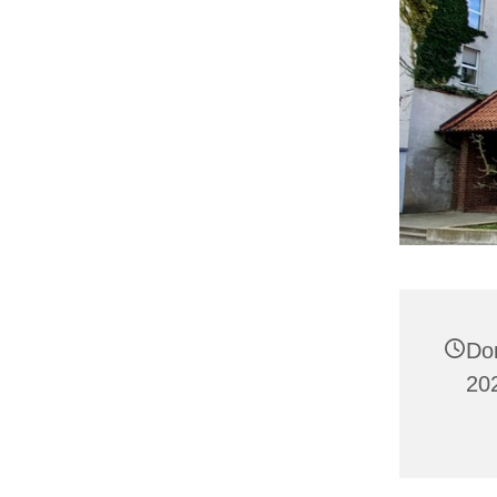
Do
202