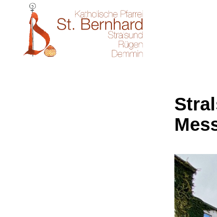
Stral
Mes