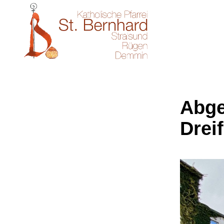
Abge
Dreif