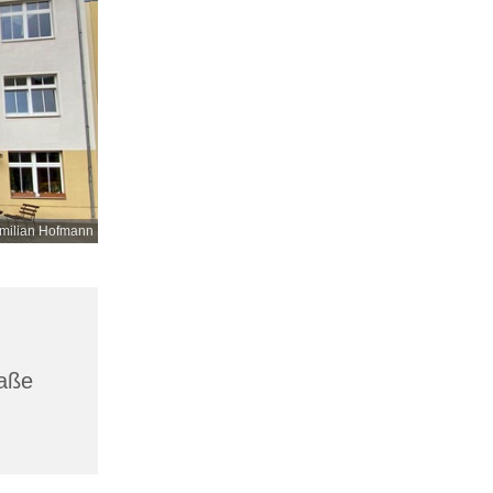
milian Hofmann
raße