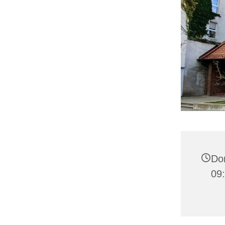
Don
09: