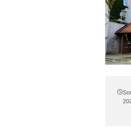
So
20