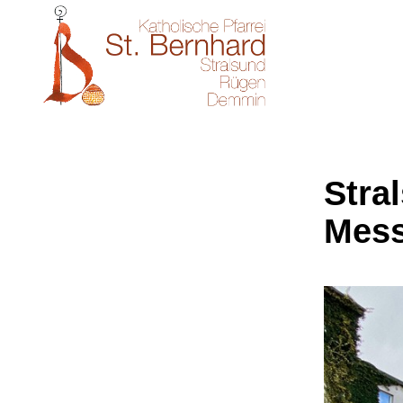
Stral
Mes