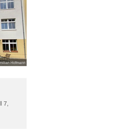
milian Hofmann
l 7,