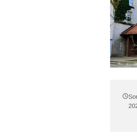
So
20