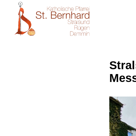
Stral
Mes