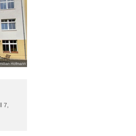
milian Hofmann
l 7,