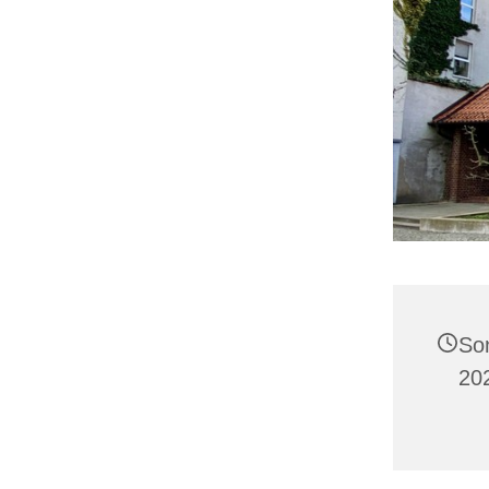
So
20