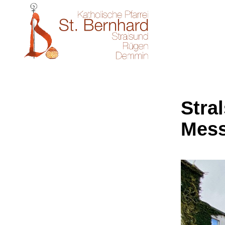
Stral
Mes