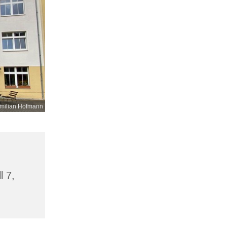
milian Hofmann
l 7,