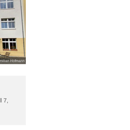
milian Hofmann
l 7,