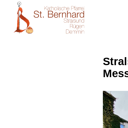
Stral
Mes