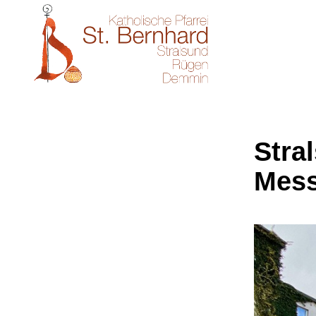
Stral
Mes