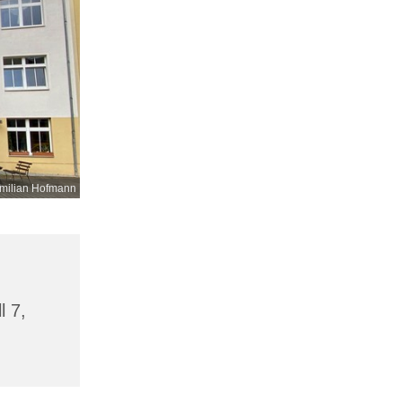
milian Hofmann
l 7,