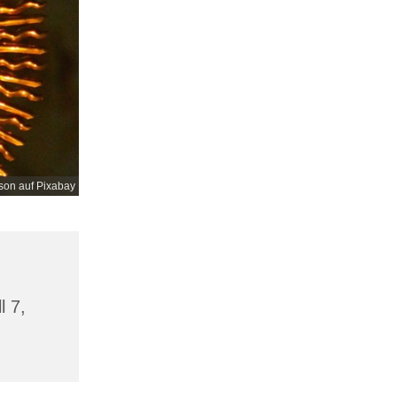
son auf Pixabay
l 7,