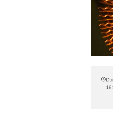
Don
18